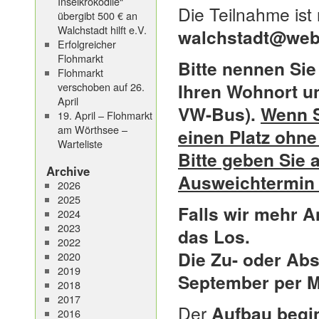
Inselkrokodile“
Die Teilnahme ist
übergibt 500 € an
Walchstadt hilft e.V.
walchstadt@web
Erfolgreicher
Flohmarkt
Bitte nennen Si
Flohmarkt
Ihren Wohnort u
verschoben auf 26.
April
VW-Bus).
Wenn S
19. April – Flohmarkt
am Wörthsee –
einen Platz ohne 
Warteliste
Bitte geben Sie 
Archive
Ausweichtermin
2026
2025
Falls wir mehr A
2024
2023
das Los.
2022
Die Zu- oder Ab
2020
2019
September per M
2018
2017
Der
Aufbau begi
2016