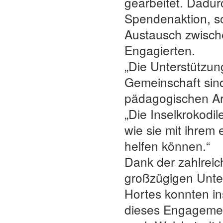
gearbeitet. Dadurc
Spendenaktion, so
Austausch zwisch
Engagierten.
„Die Unterstützun
Gemeinschaft sind
pädagogischen Arb
„Die Inselkrokodil
wie sie mit ihre
helfen können.“
Dank der zahlreic
großzügigen Unte
Hortes konnten i
dieses Engagemen