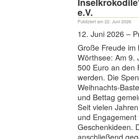
Inselkrokodile
e.V.
Publiziert am
22. Juni 2026
12. Juni 2026 – 
Große Freude im B
Wörthsee: Am 9. 
500 Euro an den F
werden. Die Spen
Weihnachts-Bastel
und Bettag gemei
Seit vielen Jahren 
und Engagement w
Geschenkideen. D
anschließend geg