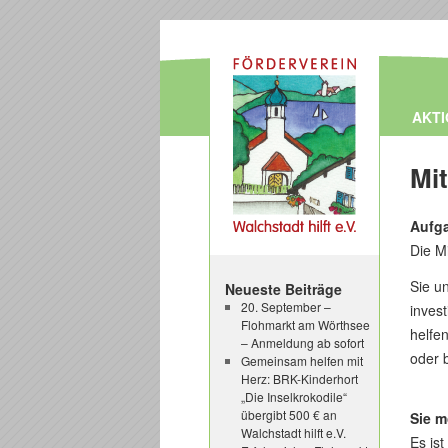
AKT
Mit
Aufga
Die M
Sie un
Neueste Beiträge
20. September –
invest
Flohmarkt am Wörthsee
helfe
– Anmeldung ab sofort
oder 
Gemeinsam helfen mit
Herz: BRK-Kinderhort
„Die Inselkrokodile“
übergibt 500 € an
Sie m
Walchstadt hilft e.V.
Es ist