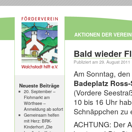
AKTIONEN
DER VEREIN
Bald wieder F
Publiziert am
29. August 2011
Am Sonntag, de
Badeplatz Ros
Neueste Beiträge
(Vordere Seestraß
20. September –
Flohmarkt am
10 bis 16 Uhr hab
Wörthsee –
Anmeldung ab sofort
Schnäppchen zu er
Gemeinsam helfen
mit Herz: BRK-
ACHTUNG: Der A
Kinderhort „Die