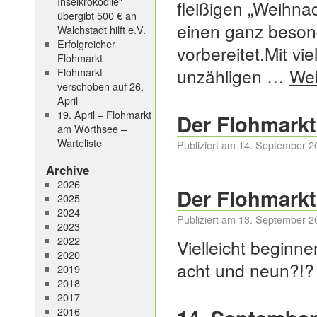
Inselkrokodile“
fleißigen „Weihna
übergibt 500 € an
einen ganz beson
Walchstadt hilft e.V.
Erfolgreicher
vorbereitet.Mit v
Flohmarkt
unzähligen …
Wei
Flohmarkt
verschoben auf 26.
April
19. April – Flohmarkt
Der Flohmarkt 
am Wörthsee –
Warteliste
Publiziert am
14. September 2
Archive
2026
Der Flohmarkt 
2025
2024
Publiziert am
13. September 2
2023
2022
Vielleicht beginn
2020
acht und neun?!? 
2019
2018
2017
2016