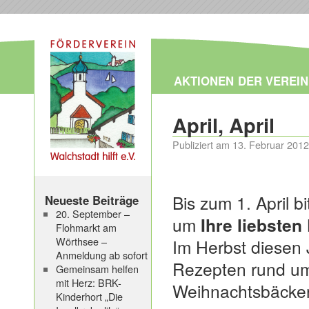
AKTIONEN
DER VEREIN
April, April
Publiziert am
13. Februar 2012
Bis zum 1. April b
Neueste Beiträge
20. September –
um
Ihre liebsten
Flohmarkt am
Wörthsee –
Im Herbst diesen 
Anmeldung ab sofort
Rezepten rund u
Gemeinsam helfen
mit Herz: BRK-
Weihnachtsbäcker
Kinderhort „Die