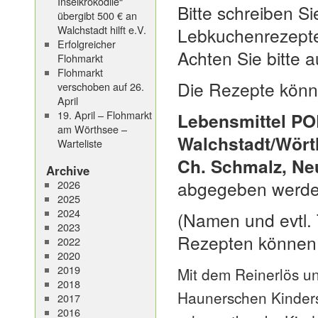
Inselkrokodile“
Bitte schreiben Si
übergibt 500 € an
Walchstadt hilft e.V.
Lebkuchenrezepte 
Erfolgreicher
Achten Sie bitte 
Flohmarkt
Flohmarkt
Die Rezepte kön
verschoben auf 26.
April
19. April – Flohmarkt
Lebensmittel PO
am Wörthsee –
Walchstadt/Wörth
Warteliste
Ch. Schmalz, Neu
Archive
abgegeben werde
2026
2025
2024
(Namen und evtl. T
2023
Rezepten können w
2022
2020
2019
Mit dem Reinerlös un
2018
Haunerschen Kinders
2017
2016