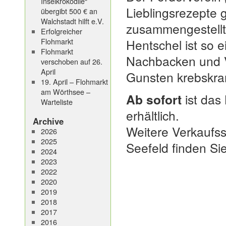
Inselkrokodile“
Lieblingsrezepte
übergibt 500 € an
Walchstadt hilft e.V.
zusammengestellt 
Erfolgreicher
Flohmarkt
Hentschel ist so 
Flohmarkt
Nachbacken und V
verschoben auf 26.
April
Gunsten krebskra
19. April – Flohmarkt
am Wörthsee –
Ab sofort
ist das
Warteliste
erhältlich.
Archive
Weitere Verkaufss
2026
2025
Seefeld finden Si
2024
2023
2022
2020
2019
2018
2017
2016