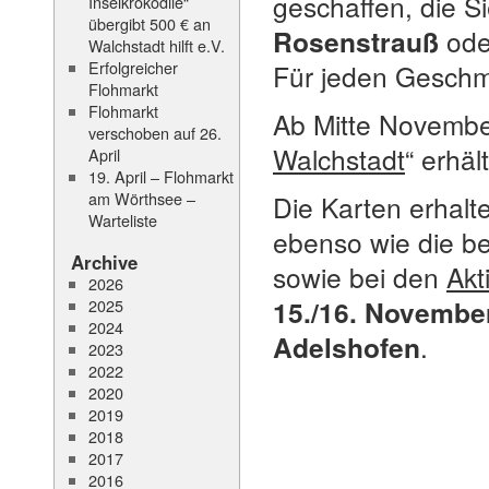
geschaffen, die S
Inselkrokodile“
übergibt 500 € an
Rosenstrauß
od
Walchstadt hilft e.V.
Erfolgreicher
Für jeden Geschma
Flohmarkt
Flohmarkt
Ab Mitte Novembe
verschoben auf 26.
Walchstadt
“ erhält
April
19. April – Flohmarkt
am Wörthsee –
Die Karten erhalt
Warteliste
ebenso wie die b
Archive
sowie bei den
Akt
2026
15./16. November
2025
2024
Adelshofen
.
2023
2022
2020
2019
2018
2017
2016