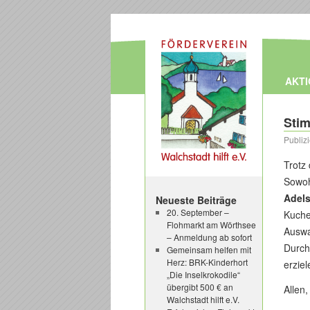
AKT
Sti
Publiz
Trotz
Sowoh
Adel
Neueste Beiträge
20. September –
Kuche
Flohmarkt am Wörthsee
Auswa
– Anmeldung ab sofort
Durch
Gemeinsam helfen mit
Herz: BRK-Kinderhort
erziel
„Die Inselkrokodile“
übergibt 500 € an
Allen,
Walchstadt hilft e.V.