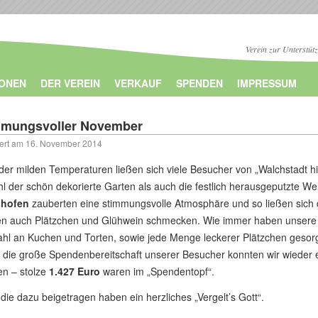
Verein zur Unterstüt
IONEN
DER VEREIN
VERKAUF
SPENDEN
IMPRESSUM
mmungsvoller November
iert am
16. November 2014
 der milden Temperaturen ließen sich viele Besucher von „Walchstadt hi
l der schön dekorierte Garten als auch die festlich herausgeputzte We
shofen
zauberten eine stimmungsvolle Atmosphäre und so ließen sich 
n auch Plätzchen und Glühwein schmecken. Wie immer haben unsere 
hl an Kuchen und Torten, sowie jede Menge leckerer Plätzchen gesorg
 die große Spendenbereitschaft unserer Besucher konnten wir wieder e
en – stolze
1.427 Euro
waren im „Spendentopf“.
 die dazu beigetragen haben ein herzliches „Vergelt’s Gott“.