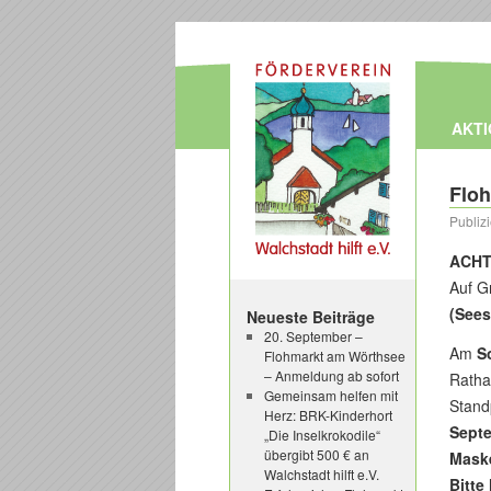
AKT
Floh
Publiz
ACHT
Auf G
(Sees
Neueste Beiträge
20. September –
Am
S
Flohmarkt am Wörthsee
– Anmeldung ab sofort
Ratha
Gemeinsam helfen mit
Stand
Herz: BRK-Kinderhort
Septe
„Die Inselkrokodile“
übergibt 500 € an
Maske
Walchstadt hilft e.V.
Bitte