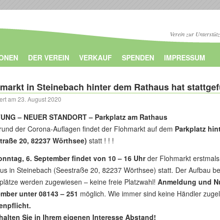
Verein zur Unterstüt
IONEN
DER VEREIN
VERKAUF
SPENDEN
IMPRESSUM
markt in Steinebach hinter dem Rathaus hat stattge
iert am
23. August 2020
UNG – NEUER STANDORT – Parkplatz am Rathaus
rund der Corona-Auflagen findet der Flohmarkt auf dem
Parkplatz hi
traße 20, 82237 Wörthsee)
statt ! ! !
onntag, 6. September findet von 10 – 16 Uhr
der Flohmarkt erstmals
us in Steinebach (Seestraße 20, 82237 Wörthsee) statt. Der Aufbau beg
plätze werden zugewiesen – keine freie Platzwahl!
Anmeldung und 
mber unter 08143 – 251
möglich. Wie immer sind keine Händler zuge
npflicht.
 halten Sie in Ihrem eigenen Interesse Abstand!