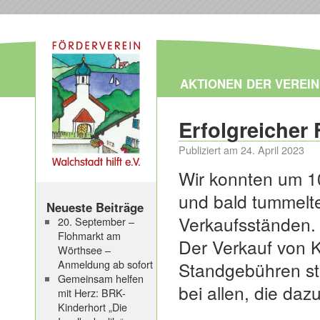
AKTIONEN
DER VEREIN
Erfolgreicher
Publiziert am
24. April 2023
Wir konnten um 1
und bald tummelte
Neueste Beiträge
Verkaufsständen.
20. September –
Flohmarkt am
Der Verkauf von 
Wörthsee –
Anmeldung ab sofort
Standgebühren st
Gemeinsam helfen
bei allen, die da
mit Herz: BRK-
Kinderhort „Die