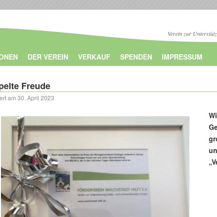
Verein zur Unterstüt
IONEN
DER VEREIN
VERKAUF
SPENDEN
IMPRESSUM
elte Freude
iert am
30. April 2023
Wi
Ge
gr
un
„V