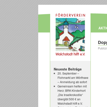
AKT
Dopp
Publiz
Neueste Beiträge
20. September –
Flohmarkt am Wörthsee
– Anmeldung ab sofort
Gemeinsam helfen mit
Herz: BRK-Kinderhort
„Die Inselkrokodile“
übergibt 500 € an
Walchstadt hilft e.V.