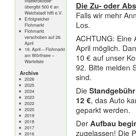
Inselkrokodile“
Die Zu- oder Abs
übergibt 500 € an
Walchstadt hilft e.V.
Falls wir mehr An
Erfolgreicher
Los.
Flohmarkt
Flohmarkt
ACHTUNG: Eine Abs
verschoben auf 26.
April
April möglich. Da
19. April – Flohmarkt
am Wörthsee –
10 € auf unser K
Warteliste
92. Bitte melden 
Archive
sind.
2026
2025
Die
Standgebühr 
2024
2023
12 €
, das Auto ka
2022
geparkt werden.
2020
2019
Der
Aufbau begi
2018
2017
zugelassen! Die P
2016