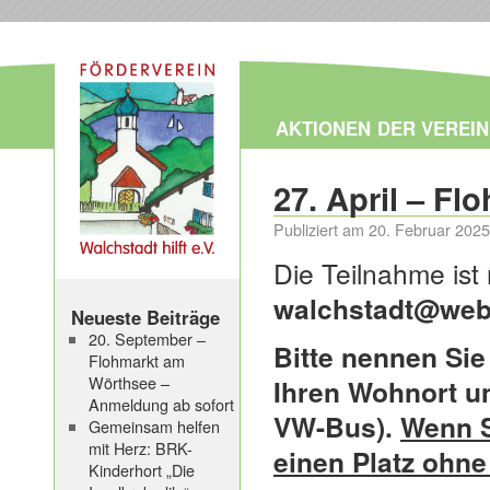
AKTIONEN
DER VEREIN
27. April – Fl
Publiziert am
20. Februar 2025
Die Teilnahme ist
walchstadt@web
Neueste Beiträge
20. September –
Bitte nennen Si
Flohmarkt am
Wörthsee –
Ihren Wohnort u
Anmeldung ab sofort
VW-Bus).
Wenn S
Gemeinsam helfen
mit Herz: BRK-
einen Platz ohne 
Kinderhort „Die