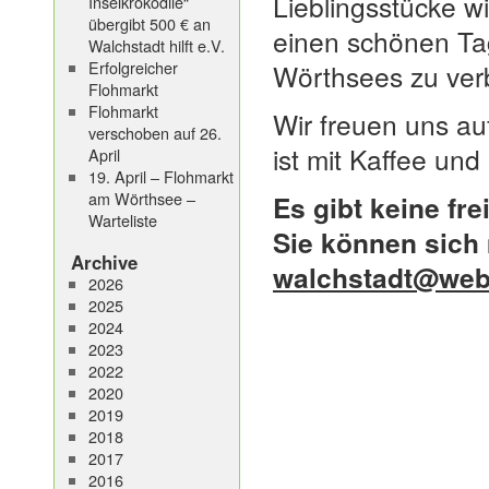
Lieblingsstücke w
Inselkrokodile“
übergibt 500 € an
einen schönen Ta
Walchstadt hilft e.V.
Erfolgreicher
Wörthsees zu ver
Flohmarkt
Flohmarkt
Wir freuen uns au
verschoben auf 26.
ist mit Kaffee und
April
19. April – Flohmarkt
am Wörthsee –
Es gibt keine fr
Warteliste
Sie können sich 
Archive
walchstadt@web
2026
2025
2024
2023
2022
2020
2019
2018
2017
2016