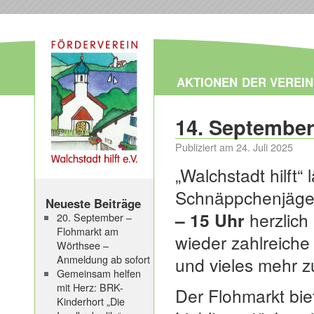
AKTIONEN
DER VEREIN
14. September
Publiziert am
24. Juli 2025
„Walchstadt hilft“
Schnäppchenjäg
Neueste Beiträge
– 15 Uhr
herzlich
20. September –
Flohmarkt am
wieder zahlreiche
Wörthsee –
Anmeldung ab sofort
und vieles mehr z
Gemeinsam helfen
mit Herz: BRK-
Der Flohmarkt biet
Kinderhort „Die