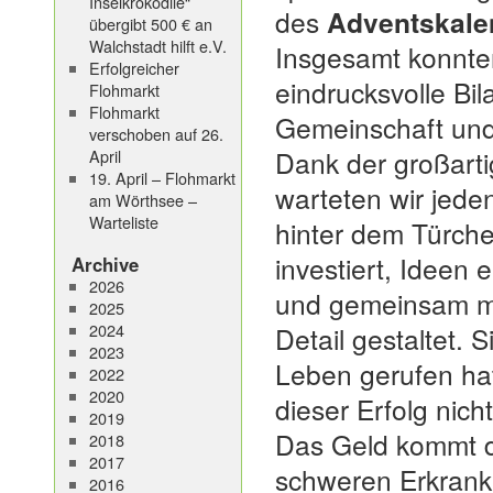
Inselkrokodile“
des
Adventskale
übergibt 500 € an
Walchstadt hilft e.V.
Insgesamt konnt
Erfolgreicher
eindrucksvolle Bi
Flohmarkt
Flohmarkt
Gemeinschaft und
verschoben auf 26.
Dank der großarti
April
19. April – Flohmarkt
warteten wir jede
am Wörthsee –
Warteliste
hinter dem Türchen
investiert, Ideen 
Archive
2026
und gemeinsam mit
2025
2024
Detail gestaltet. 
2023
Leben gerufen ha
2022
2020
dieser Erfolg nic
2019
Das Geld kommt di
2018
2017
schweren Erkrank
2016