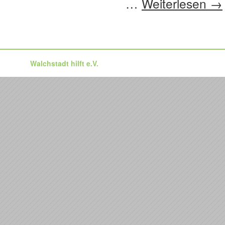
…
Weiterlesen
→
Walchstadt hilft e.V.