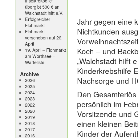
Inselkrokodile“
übergibt 500 € an
Walchstadt hilft e.V.
Erfolgreicher
Jahr gegen eine 
Flohmarkt
Nichtkunden ausg
Flohmarkt
verschoben auf 26.
Vorweihnachtszeit
April
Koch – und Backbü
19. April – Flohmarkt
am Wörthsee –
„Walchstadt hilft 
Warteliste
Kinderkrebshilfe 
Archive
Nachsorge und H
2026
2025
Den Gesamterlös 
2024
2023
persönlich im Feb
2022
2020
Vorsitzende und G
2019
einen kleinen Bei
2018
2017
Kinder der Aufen
2016