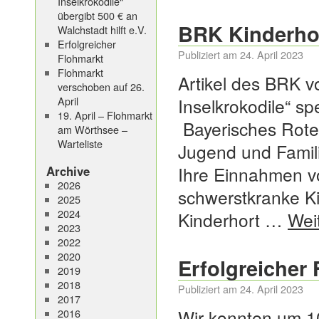
Inselkrokodile“
übergibt 500 € an
BRK Kinderhor
Walchstadt hilft e.V.
Erfolgreicher
Publiziert am
24. April 2023
Flohmarkt
Flohmarkt
Artikel des BRK 
verschoben auf 26.
April
Inselkrokodile“ sp
19. April – Flohmarkt
Bayerisches Rote
am Wörthsee –
Warteliste
Jugend und Famil
Ihre Einnahmen vo
Archive
2026
schwerstkranke K
2025
2024
Kinderhort …
Wei
2023
2022
2020
Erfolgreicher
2019
2018
Publiziert am
24. April 2023
2017
Wir konnten um 1
2016