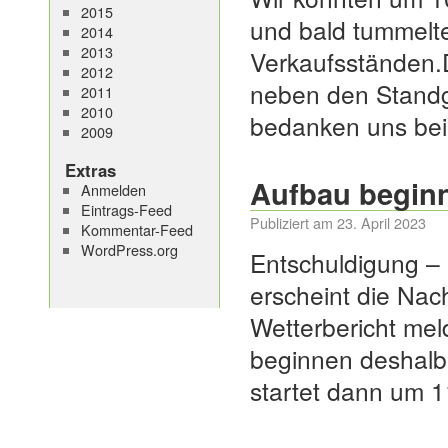
2015
und bald tummelte
2014
2013
Verkaufsständen.
2012
neben den Standg
2011
2010
bedanken uns be
2009
Extras
Aufbau beginn
Anmelden
Eintrags-Feed
Publiziert am
23. April 2023
Kommentar-Feed
WordPress.org
Entschuldigung – 
erscheint die Nac
Wetterbericht mel
beginnen deshalb
startet dann um